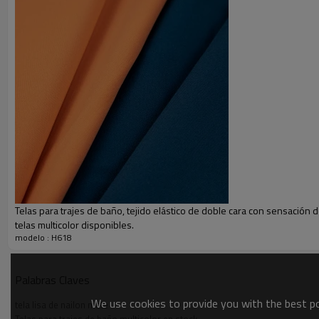
Telas para trajes de baño, tejido elástico de doble cara con sensación
telas multicolor disponibles.
modelo : H618
Tejido de nailon mate grueso de alta elasticidad.
Nombre
Tejido liso de nailon mate
Palabras Claves
We use cookies to provide you with the best pos
Tamaño
152 centímetros
tela lisa de nailon mate