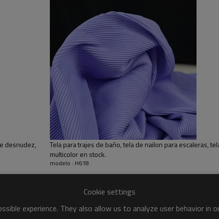
TELA RESISTENTE: Hecha con 86 
duradera. No se decolora, no s
del grifo y sécala al aire libre, lej
MULTIUSOS: Ya sea que busques t
pantalones deportivos o cualquie
Excelente rendimiento en cualqu
 de desnudez,
Tela para trajes de baño, tela de nailon para escaleras, tel
multicolor en stock.
modelo : H618
Cookie settings
sible experience. They also allow us to analyze user behavior in 