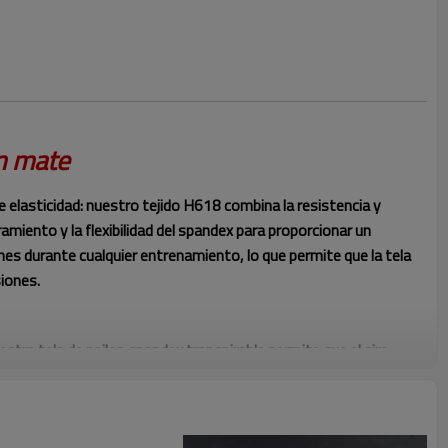
on mate
ble elasticidad: nuestro tejido H618 combina la resistencia y
iramiento y la flexibilidad del spandex para proporcionar un
nes durante cualquier entrenamiento, lo que permite que la tela
iones.
 tela de nailon spandex transpirable permite que el aire
rbe la humedad y vaporiza la transpirabilidad, lo que garantiza
odo durante tu entrenamiento y concentrado en tus objetivos.