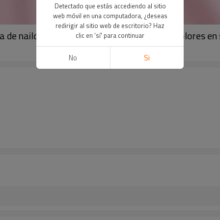
Detectado que estás accediendo al sitio
web móvil en una computadora, ¿deseas
redirigir al sitio web de escritorio? Haz
la de nailon de alta elasticidad, variedad de colores en
clic en 'sí' para continuar
No
Si