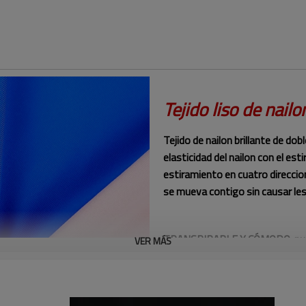
Tejido liso de nail
Tejido de nailon brillante de do
elasticidad del nailon con el est
estiramiento en cuatro direccio
se mueva contigo sin causar les
TRANSPIRABLE Y CÓMODO: nuestra
VER MÁS
circule libremente mientras abso
que te mantengas fresco y cóm