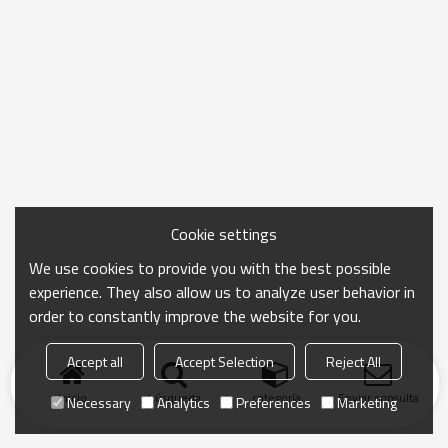
Cookie settings
We use cookies to provide you with the best possible
experience. They also allow us to analyze user behavior in
order to constantly improve the website for you.
Accept all
Accept Selection
Reject All
Inicio
búsqueda
categoría
Enviar consulta
Necessary
Analytics
Preferences
Marketing