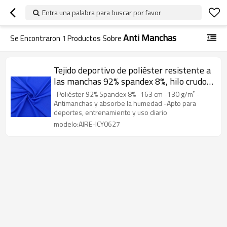
Entra una palabra para buscar por favor
Anti Manchas
Se Encontraron
1
Productos Sobre
Tejido deportivo de poliéster resistente a
las manchas 92% spandex 8%, hilo crudo
que absorbe la humedad y se seca
-Poliéster 92% Spandex 8% -163 cm -130 g/m² -
rápidamente, compatible con OEM, ODM
Antimanchas y absorbe la humedad -Apto para
deportes, entrenamiento y uso diario
modelo:AIRE-ICY0627