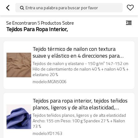
Entra una palabra para buscar por favor
Se Encontraron
5
Productos Sobre
Tejidos Para Ropa Interior,
Tejido térmico de nailon con textura
suave y elástico en 4 direcciones para
ropa interior deportiva y de baño.
Tejidos de nailon y elastano - 150 g/m² 147-152 cm
Hilo de calentamiento de nailon 40 % + nailon 40 % +
elastano 20 %
modelo:MGN5006
Tejidos para ropa interior, tejidos teñidos
planos, ligeros y de alta elasticidad,
tejidos transpirables y que absorben la
Tejidos teñidos planos, ligeros y de alta elasticidad
transpiración.
Ancho: 155 cm Peso: 100 g Spandex 27 % + Nailon
73 %
modelo:YD1763