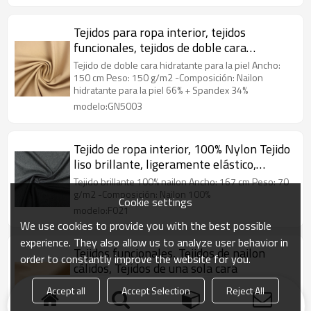
Tejidos para ropa interior, tejidos
funcionales, tejidos de doble cara
hidratantes para la piel.
Tejido de doble cara hidratante para la piel Ancho:
150 cm Peso: 150 g/m2 -Composición: Nailon
hidratante para la piel 66% + Spandex 34%
modelo:GN5003
Tejido de ropa interior, 100% Nylon Tejido
liso brillante, ligeramente elástico,
cómodo y suave.
Tejido brillante 100% nailon Ancho: 167 cm Peso: 70
g/m2 -Composición: Nailon 100%
Cookie settings
modelo:F021
We use cookies to provide you with the best possible
experience. They also allow us to analyze user behavior in
Tejidos funcionales, Tejidos de nailon
order to constantly improve the website for you.
cálidos, Tejidos de una sola cara
Tejidos de nailon cálidos, Tejidos de una sola cara
Accept all
Accept Selection
Reject All
Ancho: 150 cm Peso: 120 g/m2 -Composición: Hilo
calefactor de nailon 40% + Nailon 40% + spandex 20%